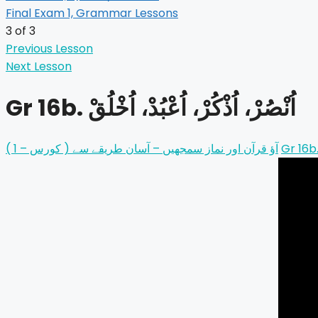
Final Exam 1, Grammar Lessons
3 of 3
Previous Lesson
Next Lesson
Gr 16b. اُنْصُرْ، اُذْكُرْ، اُعْبُدْ، اُخْلُقْ
آؤ قرآن اور نماز سمجھيں – آسان طريقے سے ( کورس – 1 )