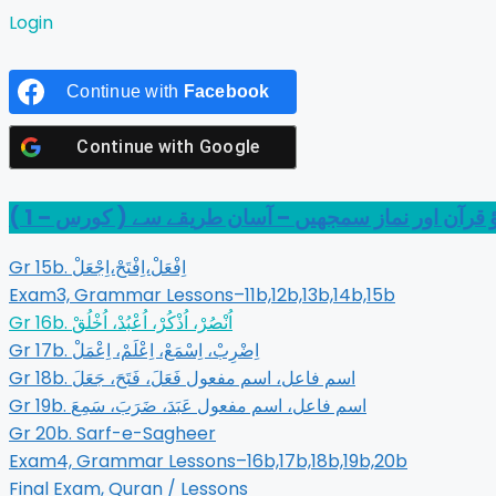
Login
Continue with
Facebook
Continue with
Google
آؤ قرآن اور نماز سمجھيں – آسان طريقے سے ( کورس – 1 
Gr 15b. اِفْعَلْ،اِفْتَحْ،اِجْعَلْ
Exam3, Grammar Lessons–11b,12b,13b,14b,15b
Gr 16b. اُنْصُرْ، اُذْكُرْ، اُعْبُدْ، اُخْلُقْ
Gr 17b. اِضْرِبْ، اِسْمَعْ، اِعْلَمْ، اِعْمَلْ
Gr 18b. اسم فاعل، اسم مفعول فَعَلَ، فَتَحَ، جَعَلَ
Gr 19b. اسم فاعل، اسم مفعول عَبَدَ، ضَرَبَ، سَمِعَ
Gr 20b. Sarf-e-Sagheer
Exam4, Grammar Lessons–16b,17b,18b,19b,20b
Final Exam, Quran / Lessons